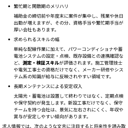
繁忙期と閑散期のメリハリ
補助金の締切前や年度末に案件が集中し、残業や休日
出勤が増えますが、その分、資格手当や繁忙期手当が
厚い会社もあります。
求められるスキルの幅
単純な配線作業に加えて、パワーコンディショナや蓄
電池システムの設定・点検、既存設備との連携確認な
ど、
測定・検証スキル
が評価されます。施工管理技士
や電気工事士の資格だけでなく、メーカー研修やシス
テム系の知識が給与に反映されやすい領域です。
長期メンテナンスによる安定収入
太陽光・蓄電池は設置して終わりではなく、定期点検
や保守契約が発生します。新設工事だけでなく、保守
チームを持つ会社は、景気に左右されにくく、年収や
賞与が安定しやすい傾向があります。
求人情報では、次のような文言に注目すると将来性を読み取