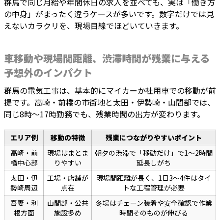
群馬で同じ月給や年間休日の求人を並べても、実は「働き方
の中身」がまったく違うケースが多いです。数字だけでは見
えないカラクリを、現場目線でほどいていきます。
車移動や現場間距離、渋滞時間が残業に与える
予想外のインパクト
群馬の電気工事は、基本的にマイカーか社用車での移動が前
提です。高崎・前橋の市街地と太田・伊勢崎・山間部では、
同じ8時〜17時勤務でも、残業時間の出方が変わります。
エリア例
移動の特徴
残業につながりやすいポイント
高崎・前
現場はまとま
朝夕の渋滞で「移動だけ」で1〜2時間
橋中心部
りやすい
延長しがち
太田・伊
工場・店舗が
現場間距離が長く、1日3〜4件はタイ
勢崎周辺
点在
トな工程管理が必要
吾妻・利
山間部・公共
冬場はチェーン装着や安全確認で作業
根方面
施設多め
時間そのものが伸びる