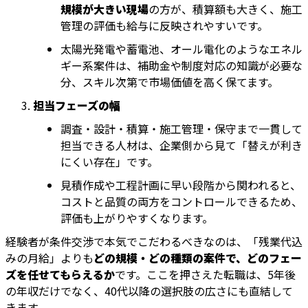
規模が大きい現場
の方が、積算額も大きく、施工
管理の評価も給与に反映されやすいです。
太陽光発電や蓄電池、オール電化のようなエネル
ギー系案件は、補助金や制度対応の知識が必要な
分、スキル次第で市場価値を高く保てます。
担当フェーズの幅
調査・設計・積算・施工管理・保守まで一貫して
担当できる人材は、企業側から見て「替えが利き
にくい存在」です。
見積作成や工程計画に早い段階から関われると、
コストと品質の両方をコントロールできるため、
評価も上がりやすくなります。
経験者が条件交渉で本気でこだわるべきなのは、「残業代込
みの月給」よりも
どの規模・どの種類の案件で、どのフェー
ズを任せてもらえるか
です。ここを押さえた転職は、5年後
の年収だけでなく、40代以降の選択肢の広さにも直結して
きます。