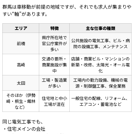
群馬は車移動が前提の地域ですが、それでも求人が集まりや
すい“軸”があります。
エリア
特徴
主な仕事の種類
県庁所在地で
公共施設の電気工事、ビル・病
前橋
官公庁案件が
院の設備工事、メンテナンス
多い
交通の要所・
店舗・商業ビル・マンションの
高崎
商業施設が集
新築・改修、太陽光・オール電
中
化
工場・製造業
工場内の動力設備、機械の電
太田
が多い
源・制御盤工事、保全業務
そのほか（伊勢
住宅地と中小
一般住宅の配線、リフォーム、
崎・桐生・館林
工場が混在
エアコン・蓄電池など
など）
同じ電気工事でも、
・住宅メインの会社