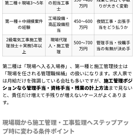
第二種＋現場3〜5年
の担当工事
万円
りが大きく変動
士
工場設備・
第一種＋中規模案件
450〜600
夜間工事・出張手
高圧設備担
の経験
万円
当をどう払うか
当
2級電気工事施工管
現場代理
500〜700
管理手当・役職手
理技士＋実務5年以
人・施工管
万円
当の有無が決め手
上
理
第二種は「現場へ入る入場券」、第一種と施工管理技士は
「現場を任される管理職候補」の扱いになります。求人票で
は月給だけを強調している会社も多いですが、
施工管理ポジ
ションなら管理手当・資格手当・残業の計上方法
まで見ない
と、責任だけ増えて手残りが増えないケースがよくありま
す。
現場職から施工管理・工事監理へステップアッ
プ時に変わる条件ポイント