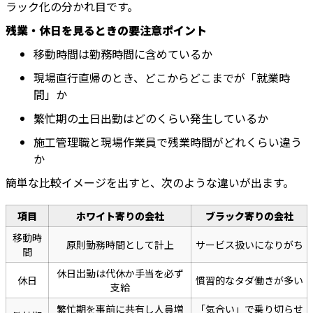
ラック化の分かれ目です。
残業・休日を見るときの要注意ポイント
移動時間は勤務時間に含めているか
現場直行直帰のとき、どこからどこまでが「就業時
間」か
繁忙期の土日出勤はどのくらい発生しているか
施工管理職と現場作業員で残業時間がどれくらい違う
か
簡単な比較イメージを出すと、次のような違いが出ます。
項目
ホワイト寄りの会社
ブラック寄りの会社
移動時
原則勤務時間として計上
サービス扱いになりがち
間
休日出勤は代休か手当を必ず
休日
慣習的なタダ働きが多い
支給
繁忙期を事前に共有し人員増
「気合い」で乗り切らせ