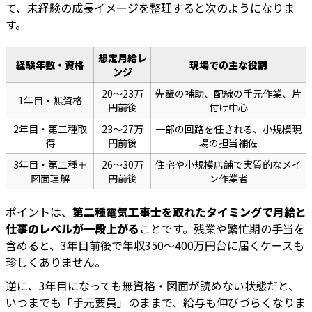
て、未経験の成長イメージを整理すると次のようになりま
す。
想定月給レ
経験年数・資格
現場での主な役割
ンジ
20〜23万
先輩の補助、配線の手元作業、片
1年目・無資格
円前後
付け中心
2年目・第二種取
23〜27万
一部の回路を任される、小規模現
得
円前後
場の担当補佐
3年目・第二種＋
26〜30万
住宅や小規模店舗で実質的なメイ
図面理解
円前後
ン作業者
ポイントは、
第二種電気工事士を取れたタイミングで月給と
仕事のレベルが一段上がる
ことです。残業や繁忙期の手当を
含めると、3年目前後で年収350〜400万円台に届くケースも
珍しくありません。
逆に、3年目になっても無資格・図面が読めない状態だと、
いつまでも「手元要員」のままで、給与も伸びづらくなりま