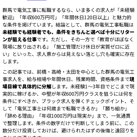
群馬で電気工事に転職するなら、いま多くの求人が「未経験
歓迎」「年収600万円可」「年間休日120日以上」と魅力的
な条件を掲げています。結論として、群馬の電気工事転職は
未経験でも経験者でも、条件をきちんと選べば十分にリター
ンが狙える仕事
です。ただし、その一方で「教育がほぼなく
現場に放り出される」「施工管理だけ休日が実質ゼロに近
い」といった、求人票からは見えない落とし穴も確実に存在
します。
この記事では、前橋・高崎・太田を中心とした群馬の電気工
事求人を、給与相場や年間休日、残業時間、資格条件まで
現
場目線で具体的に分解
します。未経験1〜3年目でどこまで現
実的に稼げるか、中堅が年収600万円クラスを狙うには何を
条件にすべきか、ブラック求人を弾くチェックポイント、そ
して「電気工事士は何歳まで転職できるか」「勝ち組か」
「辞める理由」「年収1000万円は現実か」まで、一気通貫
で整理します。条件の数字だけで判断してしまう前に、この
数分だけ投資しておけば、避けられたはずの後悔と遠回りを