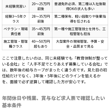
20〜25万円
普通免許必須、第二種は入社後取
未経験見習い
前後
得OKの求人も多い
経験3〜5年ク
28〜35万円
第二種保有、軽い段取りや後輩指
ラス
前後
導を任される
ベテラン・現場
35〜45万円
第一種や施工管理技士を持ち、工
責任者
前後
程管理も担当
施工管理・管理
40〜50万円
大型案件の現場管理、予算・安
職クラス
超もあり
全・品質まで見る
ここで注意したいのは、同じ未経験でも「教育体制が整って
いる会社」と「人手不足でとりあえず募集している会社」で
は、数年後の給与カーブがまったく違う点です。見た目の初
任給だけでなく、3年後・5年後にどのラインを狙えるか
を、面接で必ず逆算して確認した方が安心です。
年間休日や残業、賞与など求人票で確認したい
基本条件