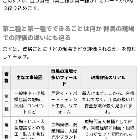
この3つで、狙う資格（第二種か第一種か）とルートがかな
り絞り込めます。
第二種と第一種でできることは何か 群馬の現場
での評価の違いにも迫る
まずは、資格ごとに「どの現場でどう評価されるか」を整理
してみます。
群馬の現場で
資
主な工事範囲
多いフィール
現場評価のリアル
格
ド
一般住宅・小規
戸建て・アパ
新人はまずここから。合格
第
模店舗の配線、
ート・テナン
だけでなく、工具の扱いと
二
照明、コンセン
ト工事、リフ
安全意識が強く見られま
種
トなど
ォーム
す。
工場・ビル・大
現場代理人候補として評
第
工場設備、商
型店舗などの高
価。実務経験と図面・段取
一
業施設、太陽
圧・動力を含む
り力がセットで問われま
種
光やプラント