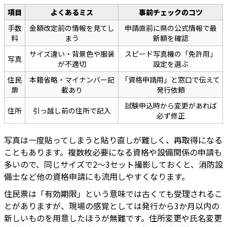
項目
よくあるミス
事前チェックのコツ
手数
金額改定前の情報を見てし
申請直前に県の公式情報で最
料
まう
新額を確認
サイズ違い・背景色や服装
スピード写真機の「免許用」
写真
が不適切
設定を選ぶ
住民
本籍省略・マイナンバー記
「資格申請用」と窓口で伝えて
票
載あり
発行依頼
試験申込時から変更があれば
住所
引っ越し前の住所で記入
必ず修正
写真は一度貼ってしまうと貼り直しが難しく、再取得になる
こともあります。複数枚必要になる資格や設備関係の申請も
多いので、同じサイズで2〜3セット撮影しておくと、消防設
備士など他の資格申請にも流用しやすくなります。
住民票は「有効期限」という意味では古くても受理されるこ
とがありますが、現場の感覚としては発行から3か月以内の
新しいものを用意したほうが無難です。住所変更や氏名変更