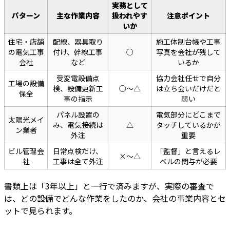
実務として
パターン
主な作業内容
扱われやす
注意ポイント
いか
住宅・店舗
配線、器具取り
施工体制台帳や工事
の電気工事
付け、幹線工事
○
写真を会社が残して
会社
など
いるか
受変電設備点
協力会社任せで自分
工場の設備
検、設備更新工
○〜△
は立ち会いだけだと
保全
事の指示
弱い
パネル設置の
電気部分にどこまで
太陽光メイ
み、電気接続は
△
タッチしているかが
ン業者
外注
重要
ビル管理会
日常点検だけ、
「監督」と言えるレ
×〜△
社
工事は全て外注
ベルの関与が必要
書類上は「3年以上」と一行で済みますが、実際の審査で
は、どの設備でどんな作業をしたのか、会社の事業内容とセ
ットで見られます。