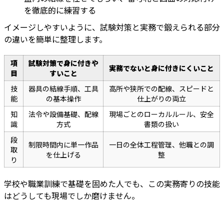
を徹底的に練習する
イメージしやすいように、試験対策と実務で鍛えられる部分
の違いを簡単に整理します。
項
試験対策で身に付きや
実務でないと身に付きにくいこと
目
すいこと
技
器具の結線手順、工具
高所や狭所での配線、スピードと
能
の基本操作
仕上がりの両立
知
法令や設備基礎、配線
現場ごとのローカルルール、安全
識
方式
書類の扱い
段
制限時間内に単一作品
一日の全体工程管理、他職との調
取
を仕上げる
整
り
学校や職業訓練で基礎を固めた人でも、この実務寄りの技能
はどうしても現場でしか磨けません。