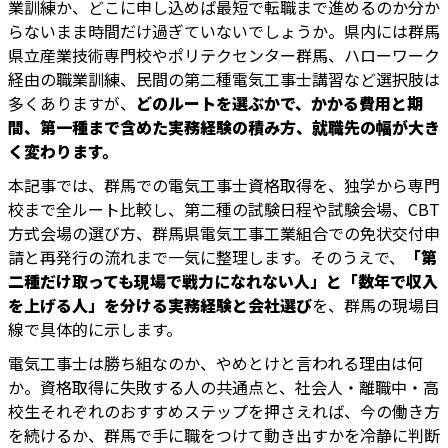
業訓練か、どこに申し込めば最短で転職まで進めるのか分か
らないまま時間だけ過ぎていないでしょうか。県内には群馬
県立産業技術専門校やポリテクセンター群馬、ハローワーク
経由の職業訓練、民間の第二種電気工事士講習など選択肢は
多くありますが、
どのルートを選ぶかで、かかる費用と期
間、第一種まで含めた実務経験の積み方、就職先の幅が大き
く変わります。
本記事では、群馬での電気工事士資格取得を、独学から専門
校まで全ルート比較し、第二種の試験日程や試験会場、CBT
方式会場の選び方、群馬県電気工事工業組合での免状交付申
請と再発行の流れまで一気に整理します。そのうえで、
「第
二種だけ取っても現場で戦力になれない人」と「数年で収入
を上げる人」を分ける実務経験と会社選び
を、群馬の現場目
線で具体的に示します。
電気工事士は勝ち組なのか、やめとけと言われる理由は何
か。資格取得に失敗する人の共通点と、社会人・離職中・高
校生それぞれのおすすめステップを押さえれば、今の働き方
を続けるか、群馬で手に職をつけて動き出すかを冷静に判断