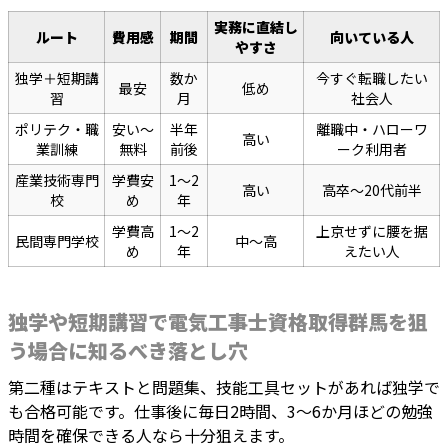
実務に直結し
ルート
費用感
期間
向いている人
やすさ
独学＋短期講
数か
今すぐ転職したい
最安
低め
習
月
社会人
ポリテク・職
安い〜
半年
離職中・ハローワ
高い
業訓練
無料
前後
ーク利用者
産業技術専門
学費安
1〜2
高い
高卒〜20代前半
校
め
年
学費高
1〜2
上京せずに腰を据
民間専門学校
中〜高
め
年
えたい人
独学や短期講習で電気工事士資格取得群馬を狙
う場合に知るべき落とし穴
第二種はテキストと問題集、技能工具セットがあれば独学で
も合格可能です。仕事後に毎日2時間、3〜6か月ほどの勉強
時間を確保できる人なら十分狙えます。