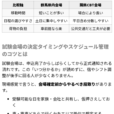
比較軸
群馬県内会場
隣県CBT会場
移動時間
短いことが多い
場合により長い
日程の選びやすさ
土日に集中しやすい
平日含め分散しやすい
荷物の負担
車前提なら楽
公共交通だと工夫が必要
試験会場の決定タイミングやスケジュール管理
のコツとは
試験会場は、申込完了からしばらくしてから正式通知される
流れです。この「いつ分かるか」が読めずに、宿やシフト調
整が後手に回る人が少なくありません。
現場感覚で言うと、
会場確定前からやるべき段取り
がありま
す。
受験可能な日を家族・会社と共有し、仮押さえしてお
く
車・電車どちらで行くかをエリア単位で想定する