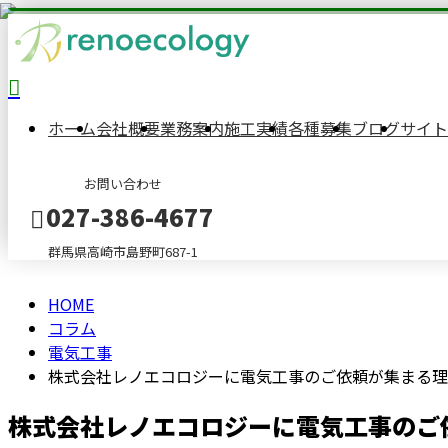
column
コ
ホーム
会社概要
業務案内
施工実績
各種募集
ブログ
サイト
ラ
お問い合わせ
ム
027-386-4677
群馬県高崎市島野町687-1
HOME
メールフォーム
コラム
電気工事
株式会社レノエコロジーに電気工事のご依頼が集まる理
株式会社レノエコロジーに電気工事のご