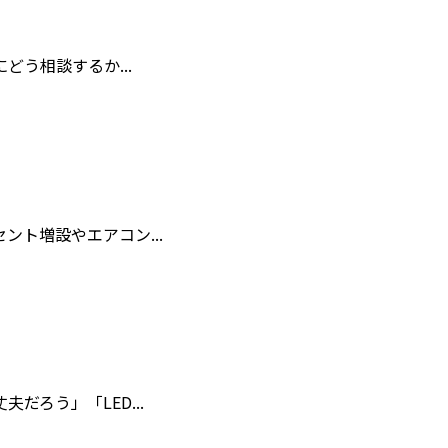
う相談するか...
ト増設やエアコン...
ろう」「LED...