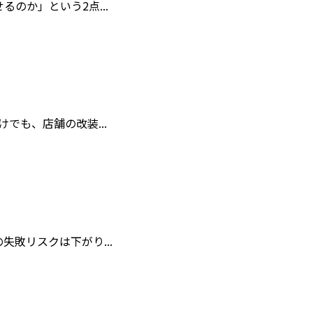
のか」という2点...
も、店舗の改装...
敗リスクは下がり...