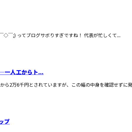
ﾙ(￣◇￣;) ってブログサボりすぎですね！ 代表が忙しくて...
一人工からト...
ら2万6千円とされていますが、この幅の中身を確認せずに発注
ップ