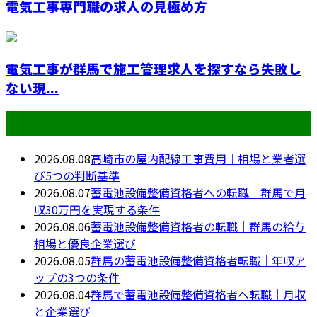
電気工事専門職の求人の見極め方
電気工事が群馬で施工管理求人を探すなら失敗し
ない現...
最近の投稿
2026.08.08
高崎市の屋内配線工事費用｜相場と業者選
び5つの判断基準
2026.08.07
蓄電池設備整備資格者への転職｜群馬で月
収30万円を実現する条件
2026.08.06
蓄電池設備整備資格者の転職｜群馬の給与
相場と優良企業選び
2026.08.05
群馬の蓄電池設備整備資格者転職｜年収ア
ップの3つの条件
2026.08.04
群馬で蓄電池設備整備資格者へ転職｜月収
と企業選び